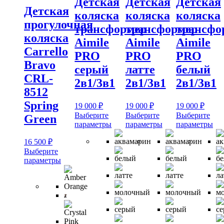
Детская
Детская
Детская
Детская
коляска
коляска
коляска
прогулочная
трансформер
трансформер
трансфо
коляска
Aimile
Aimile
Aimile
Carrello
PRO
PRO
PRO
Bravo
серый
латте
белый
CRL-
2в1/3в1
2в1/3в1
2в1/3в1
8512
Spring
19 000
₽
19 000
₽
19 000
₽
Выберите
Выберите
Выберите
Green
Этот
Этот
Эт
параметры
параметры
параметры
товар
товар
тов
16 500
₽
имеет
имеет
им
несколько
несколько
нес
Выберите
Этот
вариаций.
вариаций.
ва
параметры
товар
Опции
Опции
Оп
имеет
можно
можно
мо
несколько
выбрать
выбрать
вы
вариаций.
на
на
на
Опции
странице
странице
ст
можно
товара.
товара.
тов
выбрать