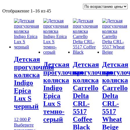
Цены:
Отображение 1–16 из 45
по
возрастанию
Детская
Детская
Детская
Детская
прогулочная
прогулочная
прогулочная
прогуло
коляска
коляска
коляска
коляска
Indigo
Indigo
Carrello
Carrello
Epica
Epica
Delta
Delta
Lux S
Lux S
CRL-
CRL-
черный
темно-
5517
5517
серый
Coffee
Wheat
12 000
₽
Выберите
Black
Beige
Этот