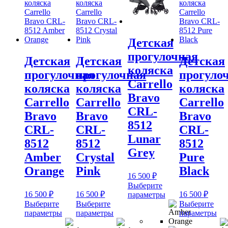
Детская
прогулочная
Детская
Детская
Детская
коляска
прогулочная
прогулочная
прогуло
Carrello
коляска
коляска
коляска
Bravo
Carrello
Carrello
Carrello
CRL-
Bravo
Bravo
Bravo
8512
CRL-
CRL-
CRL-
Lunar
8512
8512
8512
Grey
Amber
Crystal
Pure
Orange
Pink
Black
16 500
₽
Выберите
16 500
₽
16 500
₽
16 500
₽
Этот
параметры
товар
Выберите
Выберите
Выберите
Этот
Этот
Эт
имеет
параметры
параметры
параметры
товар
товар
тов
несколько