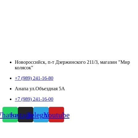
Новороссийск, п-т Дзержинского 211/3, магазин "Мир
колясок"
+7 (989) 241-16-80
Анапа ул.Объездная 5А
+7 (989) 241-16-00
hatsapp
Instagram
Telegram
Youtube