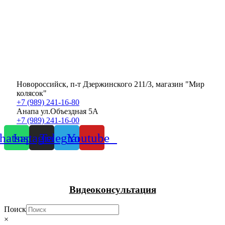
Новороссийск, п-т Дзержинского 211/3, магазин "Мир
колясок"
+7 (989) 241-16-80
Анапа ул.Объездная 5А
+7 (989) 241-16-00
atsapp
Instagram
Telegram
Youtube
Видеоконсультация
Поиск
×