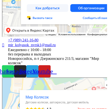
+7 (989) 241-16-80
mir_kolyasok_nvrsk1@mail.ru
Ежедневно с 10:00 - 18:00
без перерыва и выходных
Новороссийск, п-т Дзержинского 211/3, магазин "Мир
колясок"
atsapp
Instagram
Telegram
Youtube
Мир Колясок
Детские коляски в Анапе
Автокресла в Анапе