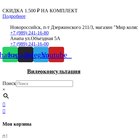
Перейти
к
СКИДКА 1.500 ₽ НА КОМПЛЕКТ
содержимому
Подробнее
Новороссийск, п-т Дзержинского 211/3, магазин "Мир коля
+7 (989) 241-16-80
Анапа ул.Объездная 5А
+7 (989) 241-16-00
atsapp
Instagram
Telegram
Youtube
Видеоконсультация
Поиск
×
Моя корзина