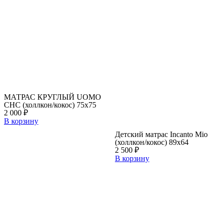
МАТРАС КРУГЛЫЙ UOMO
CНC (холлкон/кокос) 75х75
2 000
₽
В корзину
Детский матрас Incanto Mio
(холлкон/кокос) 89х64
2 500
₽
В корзину