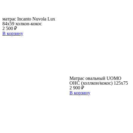
матрас Incanto Nuvola Lux
84х59 холкон-кокос
2 500
₽
В корзину
Матрас овальный UOMO
OНC (холлкон/кокос) 125х75
2 900
₽
В корзину