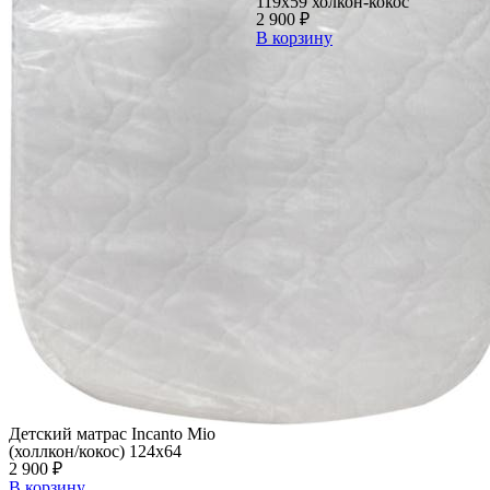
119х59 холкон-кокос
2 900
₽
В корзину
Детский матрас Incanto Mio
(холлкон/кокос) 124х64
2 900
₽
В корзину