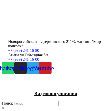
Новороссийск, п-т Дзержинского 211/3, магазин "Мир
колясок"
+7 (989) 241-16-80
Анапа ул.Объездная 5А
+7 (989) 241-16-00
atsapp
Instagram
Telegram
Youtube
Видеоконсультация
Поиск
×