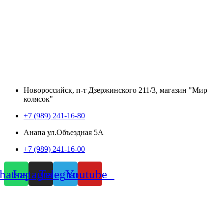
Новороссийск, п-т Дзержинского 211/3, магазин "Мир
колясок"
+7 (989) 241-16-80
Анапа ул.Объездная 5А
+7 (989) 241-16-00
atsapp
Instagram
Telegram
Youtube