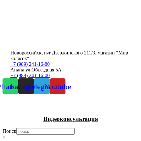
Новороссийск, п-т Дзержинского 211/3, магазин "Мир
колясок"
+7 (989) 241-16-80
Анапа ул.Объездная 5А
+7 (989) 241-16-00
hatsapp
Instagram
Telegram
Youtube
Видеоконсультация
Поиск
×