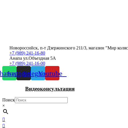
Новороссийск, п-т Дзержинского 211/3, магазин "Мир коля
+7 (989) 241-16-80
Анапа ул.Объездная 5А
+7 (989) 241-16-00
atsapp
Instagram
Telegram
Youtube
Видеоконсультация
Поиск
×