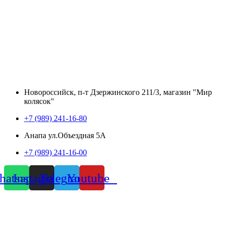
Новороссийск, п-т Дзержинского 211/3, магазин "Мир
колясок"
+7 (989) 241-16-80
Анапа ул.Объездная 5А
+7 (989) 241-16-00
atsapp
Instagram
Telegram
Youtube