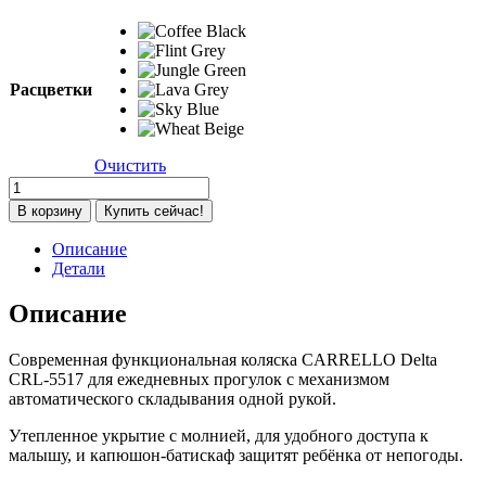
Расцветки
Очистить
Количество
товара
В корзину
Купить сейчас!
Детская
прогулочная
Описание
коляска
Детали
Carrello
Delta
Описание
CRL-
5517
Современная функциональная коляска CARRELLO Delta
Wheat
CRL-5517 для ежедневных прогулок с механизмом
Beige
автоматического складывания одной рукой.
Утепленное укрытие с молнией, для удобного доступа к
малышу, и капюшон-батискаф защитят ребёнка от непогоды.