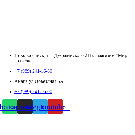
Новороссийск, п-т Дзержинского 211/3, магазин "Мир
колясок"
+7 (989) 241-16-80
Анапа ул.Объездная 5А
+7 (989) 241-16-00
atsapp
Instagram
Telegram
Youtube