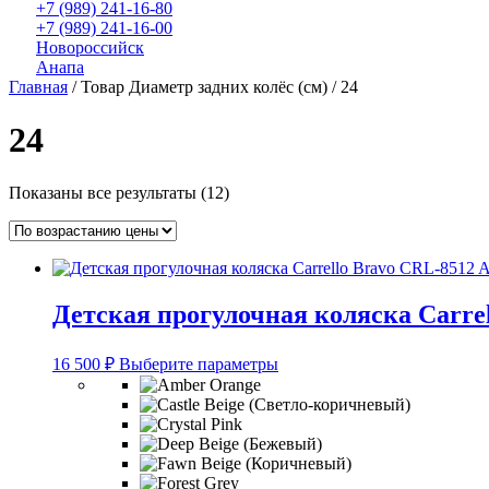
+7 (989) 241-16-80
+7 (989) 241-16-00
Новороссийск
Анапа
Главная
/ Товар Диаметр задних колёс (см) / 24
24
Цены:
Показаны все результаты (12)
по
возрастанию
Детская прогулочная коляска Carre
Этот
16 500
₽
Выберите параметры
товар
имеет
несколько
вариаций.
Опции
можно