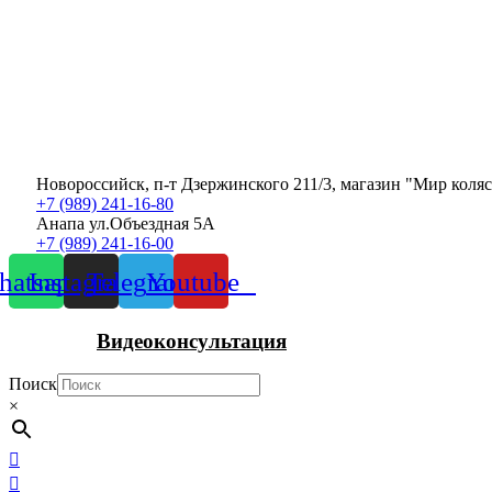
Новороссийск, п-т Дзержинского 211/3, магазин "Мир коля
+7 (989) 241-16-80
Анапа ул.Объездная 5А
+7 (989) 241-16-00
atsapp
Instagram
Telegram
Youtube
Видеоконсультация
Поиск
×