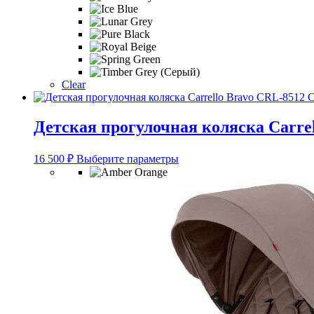
выбрать
на
странице
товара.
Clear
Детская прогулочная коляска Carrel
Этот
16 500
₽
Выберите параметры
товар
имеет
несколько
вариаций.
Опции
можно
выбрать
на
странице
товара.