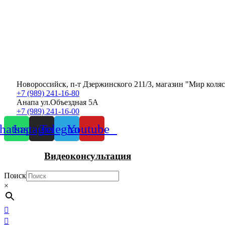
Новороссийск, п-т Дзержинского 211/3, магазин "Мир коля
+7 (989) 241-16-80
Анапа ул.Объездная 5А
+7 (989) 241-16-00
atsapp
Instagram
Telegram
Youtube
Видеоконсультация
Поиск
×