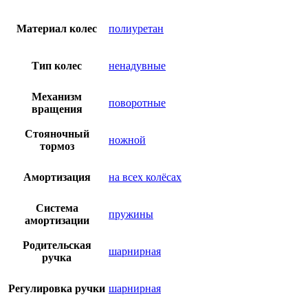
Материал колес
полиуретан
Тип колес
ненадувные
Механизм
поворотные
вращения
Стояночный
ножной
тормоз
Амортизация
на всех колёсах
Система
пружины
амортизации
Родительская
шарнирная
ручка
Регулировка ручки
шарнирная