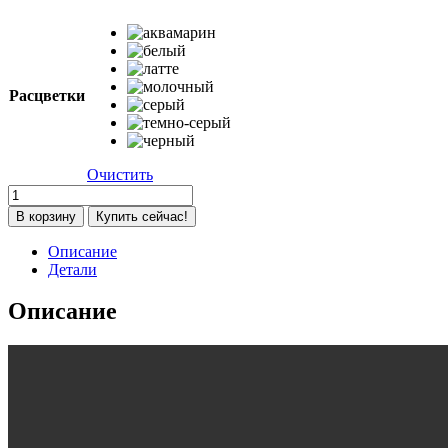
Расцветки
Очистить
Количество
товара
В корзину
Купить сейчас!
Детская
коляска
Описание
трансформер
Детали
Aimile
PRO
Описание
латте
2в1/3в1