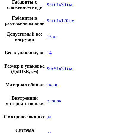
Габариты с
92х61х30 см
сложенном виде
Габариты в
95х61х120 см
разложенном виде
Допустимый вес
15 кг
нагрузки
Вес в упаковке, кг
14
Размер в упаковке
90х51х30 см
(ДхШхВ, см)
Материал обивки
ткань
Внутренний
хлопок
материал люльки
Смотровое окошко
да
Система
да