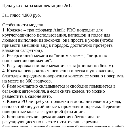
Цена указана за комплектацию 2в1.
3в1 плюс 4.900 руб.
Особенности модели:
1. Коляска – трансформер Aimile PRO подходит для
круглогодичного использования, капюшон и полог для
люльки выполнен из экокожи, она проста в уходе (чтобы
привести внешний вид в порядок, достаточно протереть
влажной салфеткой).
2. Реверсивный механизм “лицом к маме”, “лицом по
направлению движения”.
3. Регулировка спинки: механическая (кнопки по бокам).
4. Коляска невероятно маневренна и легка в управлении,
благодаря передним поворотным колесам ее можно повернуть
на месте на 360 градусов.
6. Рама компактно складывается и свободно помещается в
багажник автомобиля, а если снять колеса, то можно
разместить в салоне авто.
7. Колеса PU не требуют подкачки и дополнительного ухода,
износостойкие, устойчивые к проколам и порезам. Передние
поворотные колеса с функцией фиксации.
8. Безопасность во время движения обеспечивают
регулирующиеся по высоте пятиточечные ремни
безопасности, а также бампер, который отстегивается с любой