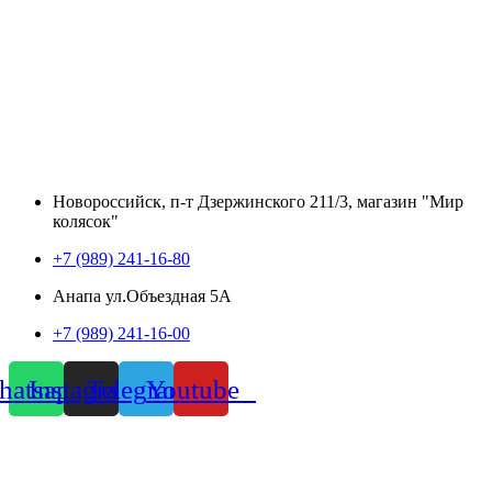
Новороссийск, п-т Дзержинского 211/3, магазин "Мир
колясок"
+7 (989) 241-16-80
Анапа ул.Объездная 5А
+7 (989) 241-16-00
atsapp
Instagram
Telegram
Youtube