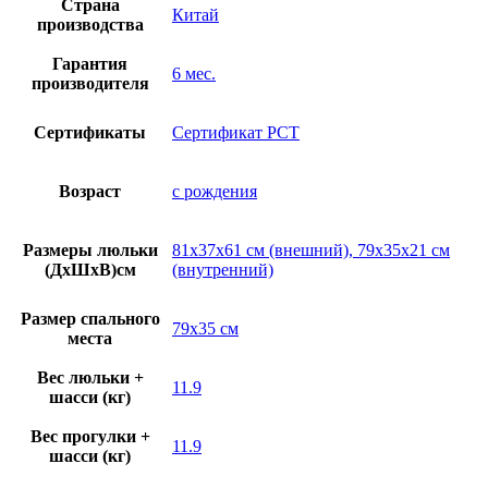
Страна
Китай
производства
Гарантия
6 мес.
производителя
Сертификаты
Сертификат РСТ
Возраст
с рождения
Размеры люльки
81х37х61 см (внешний), 79х35х21 см
(ДхШхВ)см
(внутренний)
Размер спального
79х35 см
места
Вес люльки +
11.9
шасси (кг)
Вес прогулки +
11.9
шасси (кг)