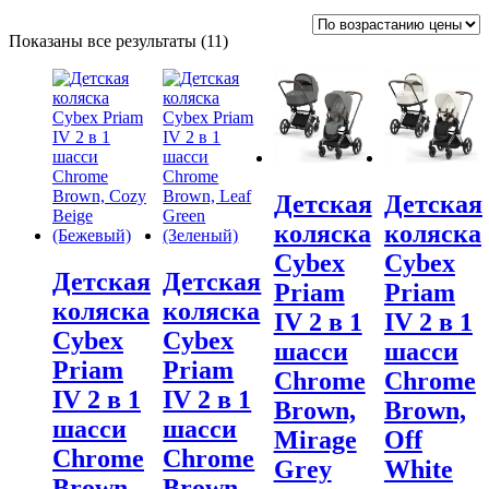
Цены:
Показаны все результаты (11)
по
возрастанию
Детская
Детская
коляска
коляска
Cybex
Cybex
Детская
Детская
Priam
Priam
коляска
коляска
IV 2 в 1
IV 2 в 1
Cybex
Cybex
шасси
шасси
Priam
Priam
Chrome
Chrome
IV 2 в 1
IV 2 в 1
Brown,
Brown,
шасси
шасси
Mirage
Off
Chrome
Chrome
Grey
White
Brown,
Brown,