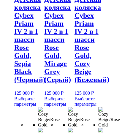
коляска
коляска
коляска
Cybex
Cybex
Cybex
Priam
Priam
Priam
IV 2 в 1
IV 2 в 1
IV 2 в 1
шасси
шасси
шасси
Rose
Rose
Rose
Gold,
Gold,
Gold,
Sepia
Mirage
Cozy
Black
Grey
Beige
(Черный)
(Серый)
(Бежевый)
125 000
₽
125 000
₽
125 000
₽
Выберите
Выберите
Выберите
Этот
Этот
Этот
параметры
параметры
параметры
товар
товар
товар
имеет
имеет
имеет
несколько
несколько
несколько
вариаций.
вариаций.
вариаций.
Опции
Опции
Опции