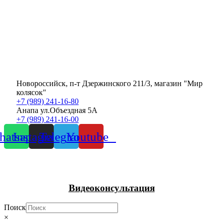
Новороссийск, п-т Дзержинского 211/3, магазин "Мир
колясок"
+7 (989) 241-16-80
Анапа ул.Объездная 5А
+7 (989) 241-16-00
atsapp
Instagram
Telegram
Youtube
Видеоконсультация
Поиск
×