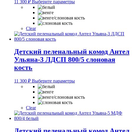
Этот
11 300
₽
Выберите параметры
товар
имеет
несколько
вариаций.
Опции
Clear
можно
выбрать
на
странице
Детский пеленальный комод Антел
товара.
Ульяна-3 ЛДСП 800/5 слоновая
кость
Этот
11 300
₽
Выберите параметры
товар
имеет
несколько
вариаций.
Опции
Clear
можно
выбрать
на
странице
Детский пеленальный комод Антел