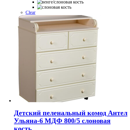
несколько
вариаций.
Опции
Clear
можно
выбрать
на
странице
товара.
Детский пеленальный комод Антел
Ульяна-6 МДФ 800/5 слоновая
кость