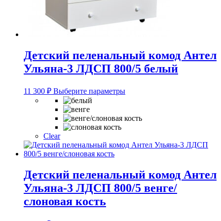
Детский пеленальный комод Антел
Ульяна-3 ЛДСП 800/5 белый
Этот
11 300
₽
Выберите параметры
товар
имеет
несколько
вариаций.
Опции
Clear
можно
выбрать
на
странице
Детский пеленальный комод Антел
товара.
Ульяна-3 ЛДСП 800/5 венге/
слоновая кость