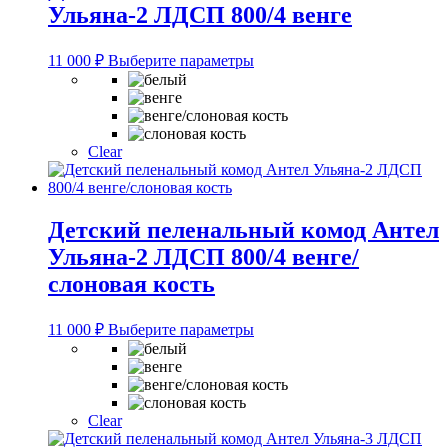
Ульяна-2 ЛДСП 800/4 венге
Этот
11 000
₽
Выберите параметры
товар
имеет
несколько
вариаций.
Опции
Clear
можно
выбрать
на
странице
Детский пеленальный комод Антел
товара.
Ульяна-2 ЛДСП 800/4 венге/
слоновая кость
Этот
11 000
₽
Выберите параметры
товар
имеет
несколько
вариаций.
Опции
Clear
можно