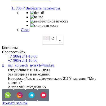
Этот
11 700
₽
Выберите параметры
товар
имеет
несколько
вариаций.
Опции
Clear
можно
выбрать
1
2
»
на
странице
Контакты
товара.
Новороссийск
+7 (989) 241-16-80
+7 (989) 241-16-00
mir_kolyasok_nvrsk1@mail.ru
Ежедневно с 10:00 - 18:00
без перерыва и выходных
Новороссийск, п-т Дзержинского 211/3, магазин "Мир
колясок"
Анапа ул.Объездная 5А
Заказать звонок