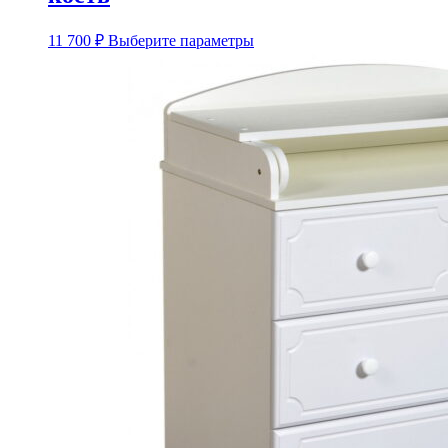
Этот
11 700
₽
Выберите параметры
товар
имеет
несколько
вариаций.
Опции
можно
выбрать
на
странице
товара.