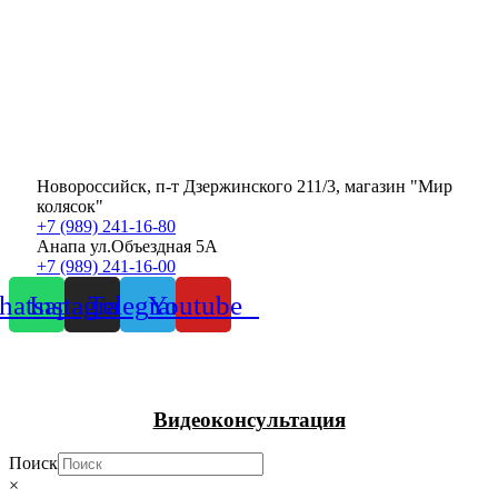
Новороссийск, п-т Дзержинского 211/3, магазин "Мир
колясок"
+7 (989) 241-16-80
Анапа ул.Объездная 5А
+7 (989) 241-16-00
atsapp
Instagram
Telegram
Youtube
Видеоконсультация
Поиск
×