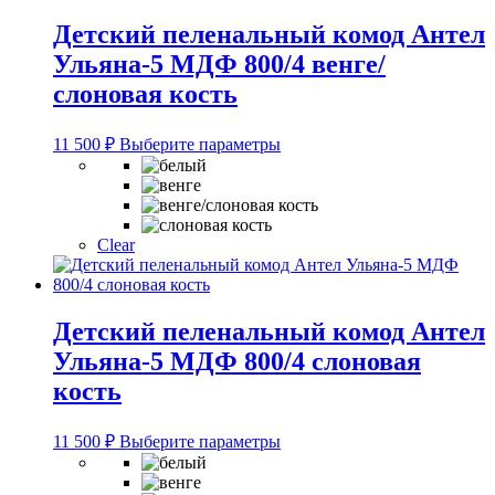
на
странице
Детский пеленальный комод Антел
товара.
Ульяна-5 МДФ 800/4 венге/
слоновая кость
Этот
11 500
₽
Выберите параметры
товар
имеет
несколько
вариаций.
Опции
Clear
можно
выбрать
на
странице
Детский пеленальный комод Антел
товара.
Ульяна-5 МДФ 800/4 слоновая
кость
Этот
11 500
₽
Выберите параметры
товар
имеет