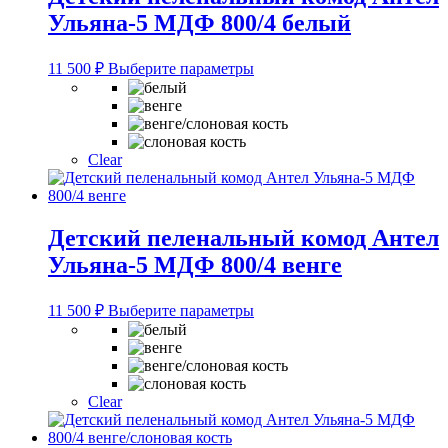
товара.
Ульяна-5 МДФ 800/4 белый
Этот
11 500
₽
Выберите параметры
товар
имеет
несколько
вариаций.
Опции
Clear
можно
выбрать
на
странице
Детский пеленальный комод Антел
товара.
Ульяна-5 МДФ 800/4 венге
Этот
11 500
₽
Выберите параметры
товар
имеет
несколько
вариаций.
Опции
Clear
можно
выбрать