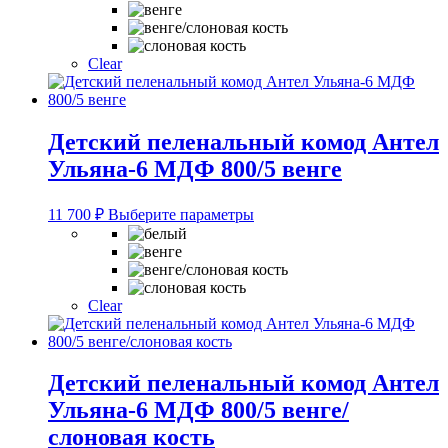
имеет
несколько
вариаций.
Опции
Clear
можно
выбрать
на
странице
Детский пеленальный комод Антел
товара.
Ульяна-6 МДФ 800/5 венге
Этот
11 700
₽
Выберите параметры
товар
имеет
несколько
вариаций.
Опции
Clear
можно
выбрать
на
странице
Детский пеленальный комод Антел
товара.
Ульяна-6 МДФ 800/5 венге/
слоновая кость