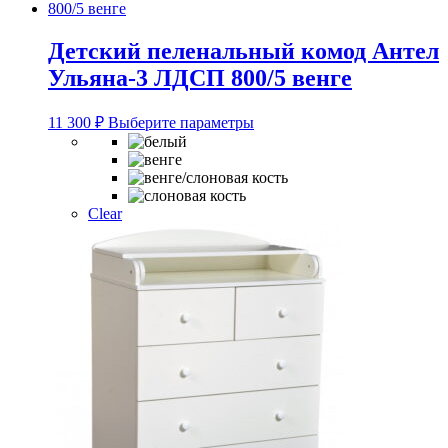
выбрать
на
странице
Детский пеленальный комод Антел
товара.
Ульяна-3 ЛДСП 800/5 венге
Этот
11 300
₽
Выберите параметры
товар
имеет
несколько
вариаций.
Опции
Clear
можно
выбрать
на
странице
товара.