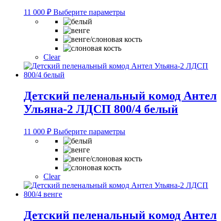
Этот
11 000
₽
Выберите параметры
товар
имеет
несколько
вариаций.
Опции
Clear
можно
выбрать
на
странице
Детский пеленальный комод Антел
товара.
Ульяна-2 ЛДСП 800/4 белый
Этот
11 000
₽
Выберите параметры
товар
имеет
несколько
вариаций.
Опции
Clear
можно
выбрать
на
странице
Детский пеленальный комод Антел
товара.