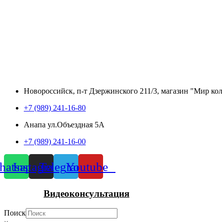
Новороссийск, п-т Дзержинского 211/3, магазин "Мир ко
+7 (989) 241-16-80
Анапа ул.Объездная 5А
+7 (989) 241-16-00
atsapp
Instagram
Telegram
Youtube
Видеоконсультация
Поиск