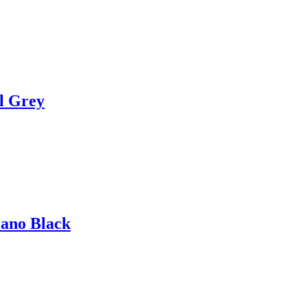
l Grey
cano Black