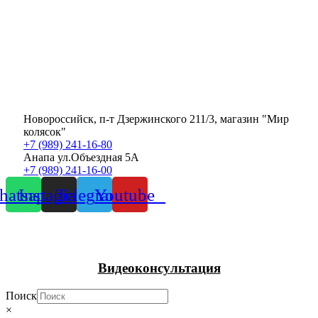
Новороссийск, п-т Дзержинского 211/3, магазин "Мир
колясок"
+7 (989) 241-16-80
Анапа ул.Объездная 5А
+7 (989) 241-16-00
atsapp
Instagram
Telegram
Youtube
Видеоконсультация
Поиск
×