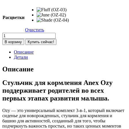
Расцветки
Очистить
Количество
товара
В корзину
Купить сейчас!
Стульчик
для
Описание
кормления
Детали
Anex
Ozy,
Описание
Shade
(OZ-
Стульчик для кормления Anex Ozy
04)
поддерживает родителей во всех
первых этапах развития малыша.
Ozy — это универсальный комплект 3-в-1, который включает
сиденье для новорожденных, стульчик для кормления и
башню для активностей, созданный для того, чтобы
подчеркнуть важность простых, но таких ценных моментов