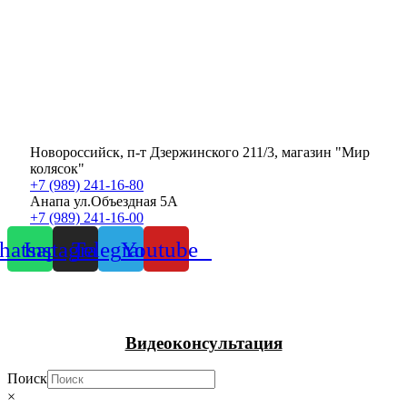
Новороссийск, п-т Дзержинского 211/3, магазин "Мир
колясок"
+7 (989) 241-16-80
Анапа ул.Объездная 5А
+7 (989) 241-16-00
atsapp
Instagram
Telegram
Youtube
Видеоконсультация
Поиск
×