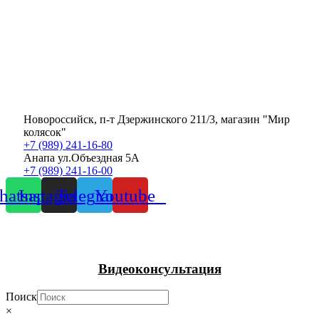
Новороссийск, п-т Дзержинского 211/3, магазин "Мир
колясок"
+7 (989) 241-16-80
Анапа ул.Объездная 5А
+7 (989) 241-16-00
atsapp
Instagram
Telegram
Youtube
Видеоконсультация
Поиск
×