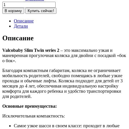
Количество
товара
В корзину
Купить сейчас!
Прогулочная
коляска
Описание
для
Детали
двойни
Valco
Описание
Baby
Slim
Valcobaby Slim Twin series 2
– это максимально узкая и
Twin
маневренная прогулочная коляска для двойни с посадкой «бок
Series
о бок».
2,
Signature
Благодаря компактным габаритам, коляска не ограничивает
Grey
мобильность родителей, свободно помещаясь в любые узкие
(Серый)
проходы и обычные лифты. Коляска подходит для детей от 3
месяцев до 4 лет, обеспечивая индивидуальную настройку
комфорта для каждого ребенка и удобство транспортировки
для родителей.
Основные преимущества:
Исключительная компактность:
Самое узкое шасси в своем классе: проходит в любые