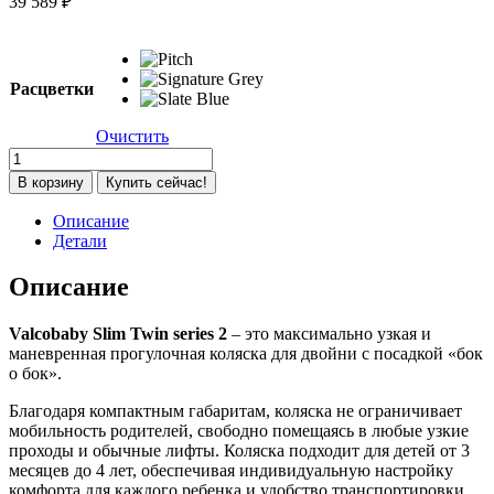
39 589
₽
Расцветки
Очистить
Количество
товара
В корзину
Купить сейчас!
Прогулочная
коляска
Описание
для
Детали
двойни
Valco
Описание
Baby
Slim
Valcobaby Slim Twin series 2
– это максимально узкая и
Twin
маневренная прогулочная коляска для двойни с посадкой «бок
Series
о бок».
2,
Pitch
Благодаря компактным габаритам, коляска не ограничивает
(Черный)
мобильность родителей, свободно помещаясь в любые узкие
проходы и обычные лифты. Коляска подходит для детей от 3
месяцев до 4 лет, обеспечивая индивидуальную настройку
комфорта для каждого ребенка и удобство транспортировки