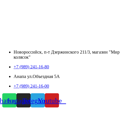
Новороссийск, п-т Дзержинского 211/3, магазин "Мир
колясок"
+7 (989) 241-16-80
Анапа ул.Объездная 5А
+7 (989) 241-16-00
atsapp
Instagram
Telegram
Youtube