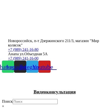
Новороссийск, п-т Дзержинского 211/3, магазин "Мир
колясок"
+7 (989) 241-16-80
Анапа ул.Объездная 5А
+7 (989) 241-16-00
atsapp
Instagram
Telegram
Youtube
Видеоконсультация
Поиск
×