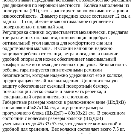
для движения по неровной местности. Колёса выполнены из
полиуретана (PU), что гарантирует хорошую амортизацию и
износостойкость. Диаметр передних колес составляет 12 см, а
задних – 15 см, обеспечивая оптимальное сцепление с
поверхностью и плавный ход.
Регулировка спинки осуществляется механически, предлагая
три различных положения, позволяющие подобрать
оптимальный угол наклона для комфортного сна или
бодрствования малыша. Высокий капюшон надежно
защищает ребенка от солнца, ветра и осадков, а наличие
удобной опоры для ножек обеспечивает максимальный
комфорт даже во время длительных прогулок. Безопасность
ребенка гарантируется пятиточечными ремнями
безопасности, которые надежно удерживают его в коляске,
предотвращая случайные выпадения. Дополнительную
защиту обеспечивает съемный поворотный бампер,
позволяющий легко сажать и вынимать ребенка, и
специальный ограничитель от сползания.
Габаритные размеры коляски в разложенном виде (ШхДхВ)
составляют 45x87x104 см, а внутренние размеры
прогулочного блока (ШхДхГ) – 80x33x21 см. В сложенном
состоянии с колесами размеры коляски (ШхДхВ)
уменьшаются до 45x33x53 см, что делает ее компактной и
удобной для хранения. Вес коляски составляет всего 7,5 кг,