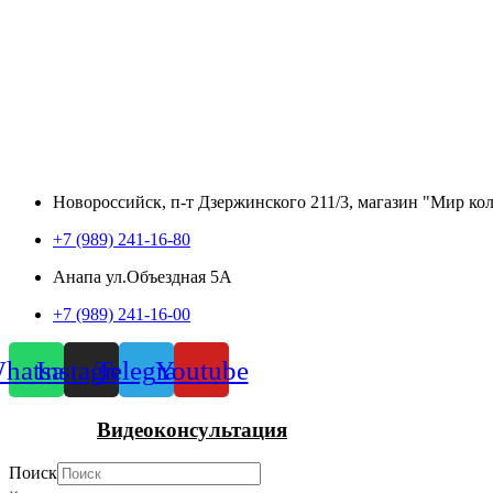
Новороссийск, п-т Дзержинского 211/3, магазин "Мир ко
+7 (989) 241-16-80
Анапа ул.Объездная 5А
+7 (989) 241-16-00
hatsapp
Instagram
Telegram
Youtube
Видеоконсультация
Поиск