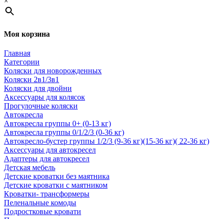
×
Моя корзина
Главная
Категории
Коляски для новорожденных
Коляски 2в1/3в1
Коляски для двойни
Аксессуары для колясок
Прогулочные коляски
Автокресла
Автокресла группы 0+ (0-13 кг)
Автокресла группы 0/1/2/3 (0-36 кг)
Автокресло-бустер группы 1/2/3 (9-36 кг)(15-36 кг)( 22-36 кг)
Аксессуары для автокресел
Адаптеры для автокресел
Детская мебель
Детские кроватки без маятника
Детские кроватки с маятником
Кроватки- трансформеры
Пеленальные комоды
Подростковые кровати