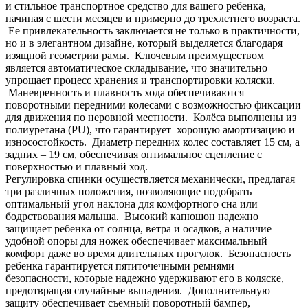
Beige
и стильное транспортное средство для вашего ребенка,
начиная с шести месяцев и примерно до трехлетнего возраста.
Ее привлекательность заключается не только в практичности,
но и в элегантном дизайне, который выделяется благодаря
изящной геометрии рамы. Ключевым преимуществом
является автоматическое складывание, что значительно
упрощает процесс хранения и транспортировки коляски.
Маневренность и плавность хода обеспечиваются
поворотными передними колесами с возможностью фиксации
для движения по неровной местности. Колёса выполнены из
полиуретана (PU), что гарантирует хорошую амортизацию и
износостойкость. Диаметр передних колес составляет 15 см, а
задних – 19 см, обеспечивая оптимальное сцепление с
поверхностью и плавный ход.
Регулировка спинки осуществляется механически, предлагая
три различных положения, позволяющие подобрать
оптимальный угол наклона для комфортного сна или
бодрствования малыша. Высокий капюшон надежно
защищает ребенка от солнца, ветра и осадков, а наличие
удобной опоры для ножек обеспечивает максимальный
комфорт даже во время длительных прогулок. Безопасность
ребенка гарантируется пятиточечными ремнями
безопасности, которые надежно удерживают его в коляске,
предотвращая случайные выпадения. Дополнительную
защиту обеспечивает съемный поворотный бампер,