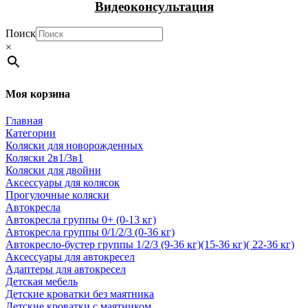
Видеоконсультация
Поиск
×
Моя корзина
Главная
Категории
Коляски для новорожденных
Коляски 2в1/3в1
Коляски для двойни
Аксессуары для колясок
Прогулочные коляски
Автокресла
Автокресла группы 0+ (0-13 кг)
Автокресла группы 0/1/2/3 (0-36 кг)
Автокресло-бустер группы 1/2/3 (9-36 кг)(15-36 кг)( 22-36 кг)
Аксессуары для автокресел
Адаптеры для автокресел
Детская мебель
Детские кроватки без маятника
Детские кроватки с маятником