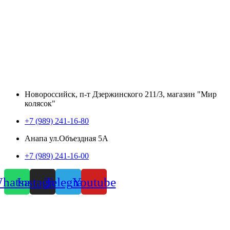
Новороссийск, п-т Дзержинского 211/3, магазин "Мир
колясок"
+7 (989) 241-16-80
Анапа ул.Объездная 5А
+7 (989) 241-16-00
hatsapp
Instagram
Telegram
Youtube