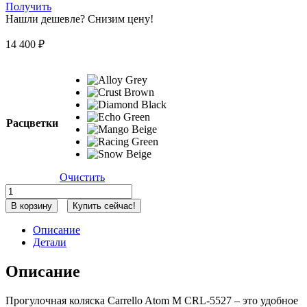
Получить
Нашли дешевле? Снизим цену!
14 400
₽
Расцветки
Очистить
Количество
товара
В корзину
Купить сейчас!
Прогулочная
коляска
Описание
Carrello
Детали
Atom
M
Описание
CRL-
5527
Snow
Прогулочная коляска Carrello Atom M CRL-5527 – это удобное