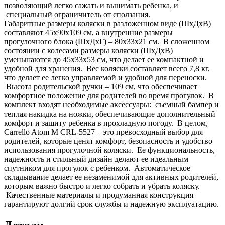
позволяющий легко сажать и вынимать ребенка, и
специальный ограничитель от сползания.
Габаритные размеры коляски в разложенном виде (ШхДхВ)
составляют 45x90x109 см, а внутренние размеры
прогулочного блока (ШхДхГ) – 80x33x21 см. В сложенном
состоянии с колесами размеры коляски (ШхДхВ)
уменьшаются до 45x33x53 см, что делает ее компактной и
удобной для хранения. Вес коляски составляет всего 7,8 кг,
что делает ее легко управляемой и удобной для переноски.
Высота родительской ручки – 109 см, что обеспечивает
комфортное положение для родителей во время прогулок. В
комплект входят необходимые аксессуары: съемный бампер и
теплая накидка на ножки, обеспечивающие дополнительный
комфорт и защиту ребенка в прохладную погоду. В целом,
Carrello Atom M CRL-5527 – это превосходный выбор для
родителей, которые ценят комфорт, безопасность и удобство
использования прогулочной коляски. Ее функциональность,
надежность и стильный дизайн делают ее идеальным
спутником для прогулок с ребенком. Автоматическое
складывание делает ее незаменимой для активных родителей,
которым важно быстро и легко собрать и убрать коляску.
Качественные материалы и продуманная конструкция
гарантируют долгий срок службы и надежную эксплуатацию.