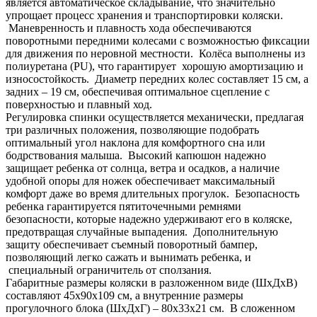
является автоматическое складывание, что значительно
упрощает процесс хранения и транспортировки коляски.
Маневренность и плавность хода обеспечиваются
поворотными передними колесами с возможностью фиксации
для движения по неровной местности. Колёса выполнены из
полиуретана (PU), что гарантирует хорошую амортизацию и
износостойкость. Диаметр передних колес составляет 15 см, а
задних – 19 см, обеспечивая оптимальное сцепление с
поверхностью и плавный ход.
Регулировка спинки осуществляется механически, предлагая
три различных положения, позволяющие подобрать
оптимальный угол наклона для комфортного сна или
бодрствования малыша. Высокий капюшон надежно
защищает ребенка от солнца, ветра и осадков, а наличие
удобной опоры для ножек обеспечивает максимальный
комфорт даже во время длительных прогулок. Безопасность
ребенка гарантируется пятиточечными ремнями
безопасности, которые надежно удерживают его в коляске,
предотвращая случайные выпадения. Дополнительную
защиту обеспечивает съемный поворотный бампер,
позволяющий легко сажать и вынимать ребенка, и
специальный ограничитель от сползания.
Габаритные размеры коляски в разложенном виде (ШхДхВ)
составляют 45x90x109 см, а внутренние размеры
прогулочного блока (ШхДхГ) – 80x33x21 см. В сложенном