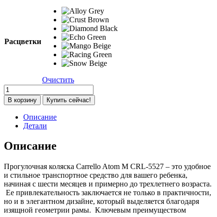
Расцветки
Очистить
Количество
товара
В корзину
Купить сейчас!
Прогулочная
коляска
Описание
Carrello
Детали
Atom
M
Описание
CRL-
5527
Прогулочная коляска Carrello Atom M CRL-5527 – это удобное
Mango
и стильное транспортное средство для вашего ребенка,
Beige
начиная с шести месяцев и примерно до трехлетнего возраста.
Ее привлекательность заключается не только в практичности,
но и в элегантном дизайне, который выделяется благодаря
изящной геометрии рамы. Ключевым преимуществом