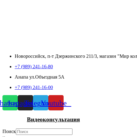
Новороссийск, п-т Дзержинского 211/3, магазин "Мир ко
+7 (989) 241-16-80
Анапа ул.Объездная 5А
+7 (989) 241-16-00
atsapp
Instagram
Telegram
Youtube
Видеоконсультация
Поиск