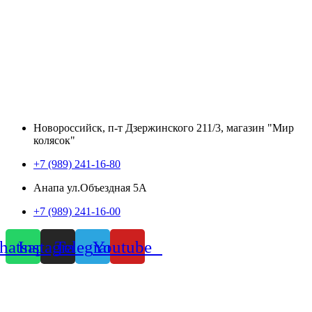
Новороссийск, п-т Дзержинского 211/3, магазин "Мир
колясок"
+7 (989) 241-16-80
Анапа ул.Объездная 5А
+7 (989) 241-16-00
atsapp
Instagram
Telegram
Youtube