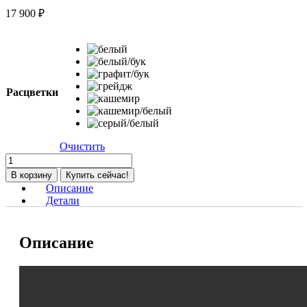
17 900
₽
Расцветки
Очистить
Количество
товара
В корзину
Купить сейчас!
Кроватка
Описание
детская
Детали
Lunna
SONATA
c
Описание
наклоном
дна,
прод.маятн.
,
грейдж