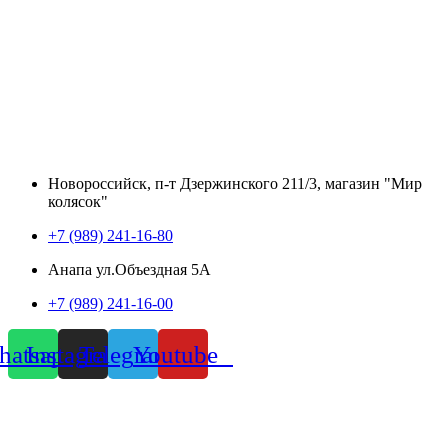
Новороссийск, п-т Дзержинского 211/3, магазин "Мир
колясок"
+7 (989) 241-16-80
Анапа ул.Объездная 5А
+7 (989) 241-16-00
atsapp
Instagram
Telegram
Youtube