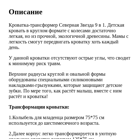
Звезда
9
Описание
в
1
цвет
Кроватка-трансформер Северная Звезда 9 в 1. Детская
белый
кровать в круглом формате с колесами достаточно
легкая, но из прочной, экологичной древесины. Мамы с
легкость смогут передвигать кроватку хоть каждый
день.
У данной кроватки отсутствуют острые углы, что сводит
к минимуму риск травм.
Верхние радиусы круглой и овальной формы
оборудованы специальными силиконовыми
накладками-грызунками, которые защищают детские
зубки. По мере того, как растёт малыш, вместе с ним
растёт и кроватка!
Трансформации кроватки:
1.Колыбель для младенца размером 75*75 см
используется до шестимесячного возраста.
2.Далее корпус легко трансформируется в уютную