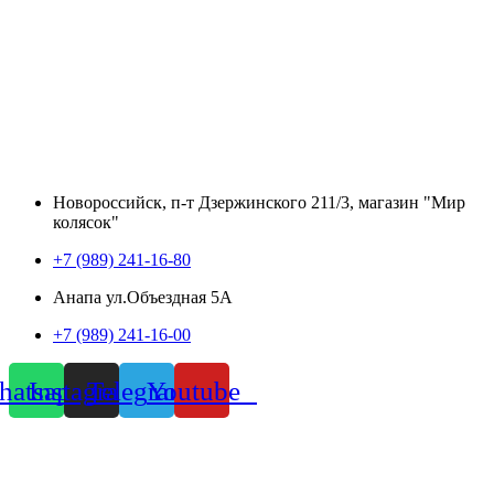
Новороссийск, п-т Дзержинского 211/3, магазин "Мир
колясок"
+7 (989) 241-16-80
Анапа ул.Объездная 5А
+7 (989) 241-16-00
atsapp
Instagram
Telegram
Youtube