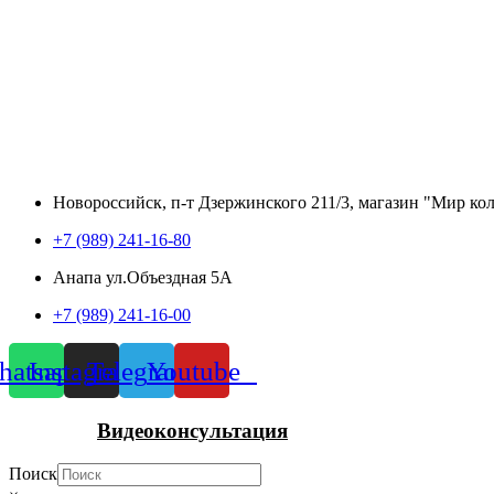
Новороссийск, п-т Дзержинского 211/3, магазин "Мир ко
+7 (989) 241-16-80
Анапа ул.Объездная 5А
+7 (989) 241-16-00
atsapp
Instagram
Telegram
Youtube
Видеоконсультация
Поиск