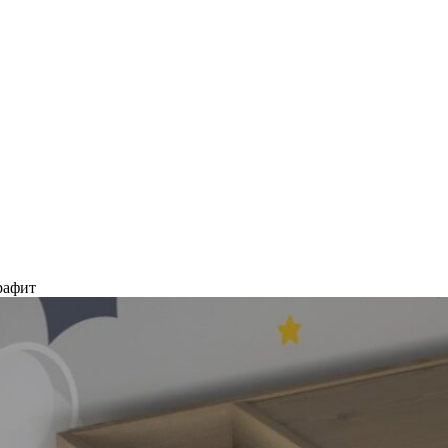
рафит