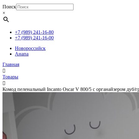
Поиск
×
+7 (989) 241-16-80
+7 (989) 241-16-00
Новороссийск
Анапа
Главная
Товары
Комод пеленальный Incanto Oscar V 800/5 с органайзером дуб/г