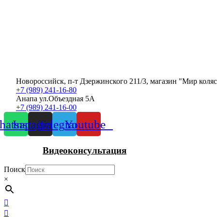
Новороссийск, п-т Дзержинского 211/3, магазин "Мир коля
+7 (989) 241-16-80
Анапа ул.Объездная 5А
+7 (989) 241-16-00
atsapp
Instagram
Telegram
Youtube
Видеоконсультация
Поиск
×