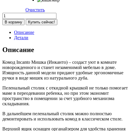
Очистить
Количество
товара
В корзину
Купить сейчас!
Комод
Incanto
Описание
Мишка
Детали
с
откидным
Описание
пеленальным
столиком
Комод Incanto Мишка (Инканто) – создаст уют в комнате
белый
новорожденного и станет незаменимой мебелью в доме.
Изящность данной модели придают удобные эргономичные
ручки в виде мишек из натурального дуба.
Пеленальный столик с откидной крышкой не только помогает
маме в переодевании ребенка, но при этом экономит
пространство в помещении за счет удобного механизма
складывания.
В дальнейшем пеленальный столик можно полностью
демонтировать и использовать комод в классическом стиле.
Верхний ящик оснащен органайзером для удобства хранения