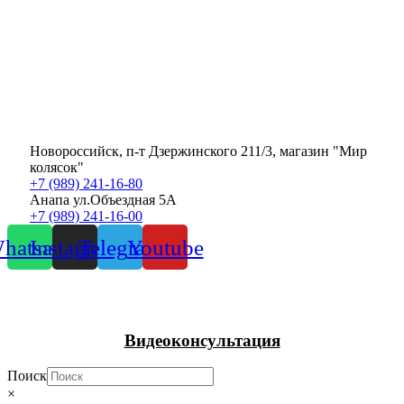
Новороссийск, п-т Дзержинского 211/3, магазин "Мир
колясок"
+7 (989) 241-16-80
Анапа ул.Объездная 5А
+7 (989) 241-16-00
hatsapp
Instagram
Telegram
Youtube
Видеоконсультация
Поиск
×