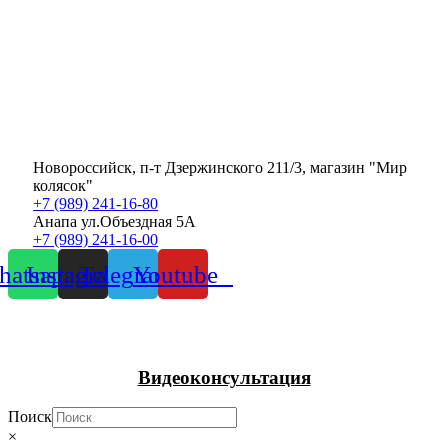
Новороссийск, п-т Дзержинского 211/3, магазин "Мир
колясок"
+7 (989) 241-16-80
Анапа ул.Объездная 5А
+7 (989) 241-16-00
atsapp
Instagram
Telegram
Youtube
Видеоконсультация
Поиск
×