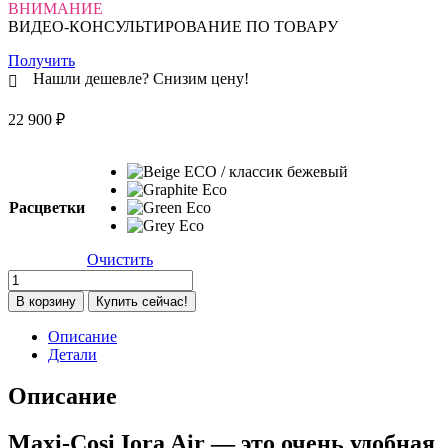
ВНИМАНИЕ
ВИДЕО-КОНСУЛЬТИРОВАНИЕ ПО ТОВАРУ
Получить
Нашли дешевле? Снизим цену!
22 900
₽
Расцветки
Очистить
Количество
товара
В корзину
Купить сейчас!
Колыбель
Maxi-
Описание
Cosi
Детали
Iora
Air
Описание
Beyond
(c
Maxi-Cosi Iora Air — это очень удобная
колесами),