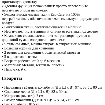
приставную кроватку
• Удобная функция покачивания: просто переверните
изогнутые опоры на ножках
• Экологически чистые ткани Eco Care, на 100%
переработанные, обеспечивают максимальную циркуляцию
воздуха
• Внутренняя ткань, застегивающаяся на молнию
• Изогнутые, чистые линии и стильная эстетика под дерево
• Компактно складывается и легко транспортируется в
дорожной сумке, входящей в комплект
• Чехлы съемные, можно стирать в стиральной машине
• Большая корзина для хранения
• 2 ремня для крепления к родительской кровати
• 5 вариантов высоты
• Возраст ребенка: от 0 до 6 месяцев
• Материал: Металл, текстиль, пластик
• Нагрузка: 9 кг
Габариты
• Наружные габариты колыбели (Д х Ш х В): 97 х 58,5 х 80 см
• Спальное место (Д х Ш х В): 82 х 50 см
• Матрасик (высота): 3 см
• Размер упаковки (Д х Ш х В): 57 х 14,5 х 95 см
• Вес колыбели: 10,5 кг