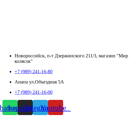
Новороссийск, п-т Дзержинского 211/3, магазин "Мир
колясок"
+7 (989) 241-16-80
Анапа ул.Объездная 5А
+7 (989) 241-16-00
atsapp
Instagram
Telegram
Youtube