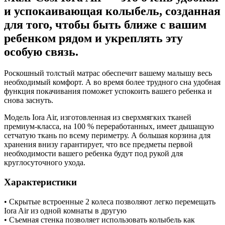
Graphite
и успокаивающая колыбель, созданная
Eco
для того, чтобы быть ближе с вашим
(Графитовый)
ребенком рядом и укреплять эту
особую связь.
Роскошный толстый матрас обеспечит вашему малышу весь
необходимый комфорт. А во время более трудного сна удобная
функция покачивания поможет успокоить вашего ребенка и
снова заснуть.
Модель Iora Air, изготовленная из сверхмягких тканей
премиум-класса, на 100 % переработанных, имеет дышащую
сетчатую ткань по всему периметру. А большая корзина для
хранения внизу гарантирует, что все предметы первой
необходимости вашего ребенка будут под рукой для
круглосуточного ухода.
Характеристики
• Скрытые встроенные 2 колеса позволяют легко перемещать
Iora Air из одной комнаты в другую
• Съемная стенка позволяет использовать колыбель как