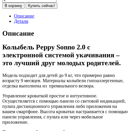
товара
В корзину
Купить сейчас!
Колыбель
электрическая
Описание
Peppy
Детали
Sonno
2.0,
Описание
Grey
(Серый)
Колыбель Peppy Sonno 2.0 с
электронной системой укачивания –
это лучший друг молодых родителей.
Модель подходит для детей до 9 кг, что примерно равно
возрасту 9 месяцев. Материалы колыбели гипоаллергенные,
отделка выполнена из премиального велюра.
Управление кроваткой простое и интуитивное.
Осуществляется с помощью панели со световой индикацией,
пульта дистанционного управления либо приложения на
вашем смартфоне. Высота кроватки настраивается с помощью
панели управления, с пульта или через мобильное
приложение.