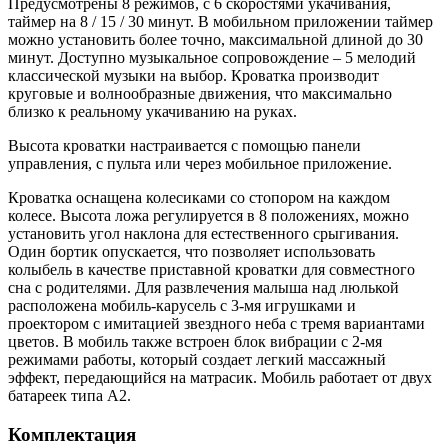
Предусмотрены 8 режимов, с 6 скоростями укачивания,
таймер на 8 / 15 / 30 минут. В мобильном приложении таймер
можно установить более точно, максимальной длиной до 30
минут. Доступно музыкальное сопровождение – 5 мелодий
классической музыки на выбор. Кроватка производит
круговые и волнообразные движения, что максимально
близко к реальному укачиванию на руках.
Высота кроватки настраивается с помощью панели
управления, с пульта или через мобильное приложение.
Кроватка оснащена колесиками со стопором на каждом
колесе. Высота ложа регулируется в 8 положениях, можно
установить угол наклона для естественного срыгивания.
Один бортик опускается, что позволяет использовать
колыбель в качестве приставной кроватки для совместного
сна с родителями. Для развлечения малыша над люлькой
расположена мобиль-карусель с 3-мя игрушками и
проектором с имитацией звездного неба с тремя вариантами
цветов. В мобиль также встроен блок вибрации с 2-мя
режимами работы, который создает легкий массажный
эффект, передающийся на матрасик. Мобиль работает от двух
батареек типа А2.
Комплектация