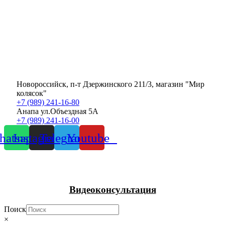
Новороссийск, п-т Дзержинского 211/3, магазин "Мир
колясок"
+7 (989) 241-16-80
Анапа ул.Объездная 5А
+7 (989) 241-16-00
atsapp
Instagram
Telegram
Youtube
Видеоконсультация
Поиск
×