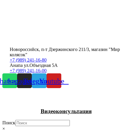
Новороссийск, п-т Дзержинского 211/3, магазин "Мир
колясок"
+7 (989) 241-16-80
Анапа ул.Объездная 5А
+7 (989) 241-16-00
atsapp
Instagram
Telegram
Youtube
Видеоконсультация
Поиск
×