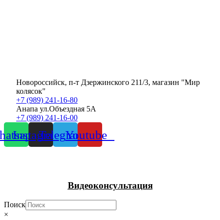
Новороссийск, п-т Дзержинского 211/3, магазин "Мир
колясок"
+7 (989) 241-16-80
Анапа ул.Объездная 5А
+7 (989) 241-16-00
atsapp
Instagram
Telegram
Youtube
Видеоконсультация
Поиск
×