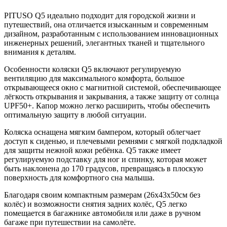
PITUSO Q5 идеально подходит для городской жизни и
путешествий, она отличается изысканным и современным
дизайном, разработанным с использованием инновационных
инженерных решений, элегантных тканей и тщательного
внимания к деталям.
Особенности коляски Q5 включают регулируемую
вентиляцию для максимального комфорта, большое
открывающееся окно с магнитной системой, обеспечивающее
лёгкость открывания и закрывания, а также защиту от солнца
UPF50+. Капор можно легко расширить, чтобы обеспечить
оптимальную защиту в любой ситуации.
Коляска оснащена мягким бампером, который облегчает
доступ к сиденью, и плечевыми ремнями с мягкой подкладкой
для защиты нежной кожи ребёнка. Q5 также имеет
регулируемую подставку для ног и спинку, которая может
быть наклонена до 170 градусов, превращаясь в плоскую
поверхность для комфортного сна малыша.
Благодаря своим компактным размерам (26x43x50см без
колёс) и возможности снятия задних колёс, Q5 легко
помещается в багажнике автомобиля или даже в ручном
багаже при путешествии на самолёте.