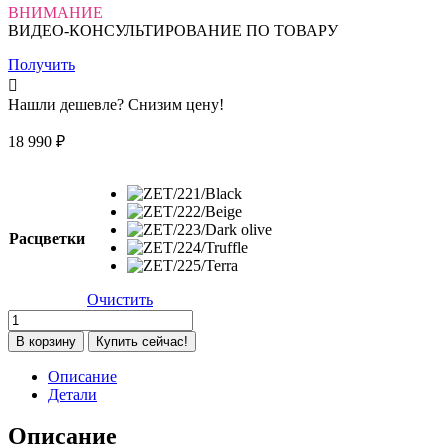
ВНИМАНИЕ
ВИДЕО-КОНСУЛЬТИРОВАНИЕ ПО ТОВАРУ
Получить
Нашли дешевле? Снизим цену!
18 990
₽
Расцветки
Очистить
Количество
товара
В корзину
Купить сейчас!
Коляска
прогулочная
Описание
Pituso
Детали
Q5,
Black
Описание
(ZET/221/Black)