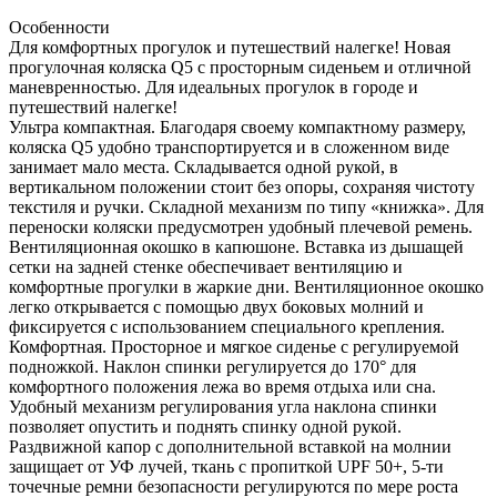
Особенности
Для комфортных прогулок и путешествий налегке! Новая
прогулочная коляска Q5 с просторным сиденьем и отличной
маневренностью. Для идеальных прогулок в городе и
путешествий налегке!
Ультра компактная. Благодаря своему компактному размеру,
коляска Q5 удобно транспортируется и в сложенном виде
занимает мало места. Складывается одной рукой, в
вертикальном положении стоит без опоры, сохраняя чистоту
текстиля и ручки. Складной механизм по типу «книжка». Для
переноски коляски предусмотрен удобный плечевой ремень.
Вентиляционная окошко в капюшоне. Вставка из дышащей
сетки на задней стенке обеспечивает вентиляцию и
комфортные прогулки в жаркие дни. Вентиляционное окошко
легко открывается с помощью двух боковых молний и
фиксируется с использованием специального крепления.
Комфортная. Просторное и мягкое сиденье с регулируемой
подножкой. Наклон спинки регулируется до 170° для
комфортного положения лежа во время отдыха или сна.
Удобный механизм регулирования угла наклона спинки
позволяет опустить и поднять спинку одной рукой.
Раздвижной капор с дополнительной вставкой на молнии
защищает от УФ лучей, ткань с пропиткой UPF 50+, 5-ти
точечные ремни безопасности регулируются по мере роста