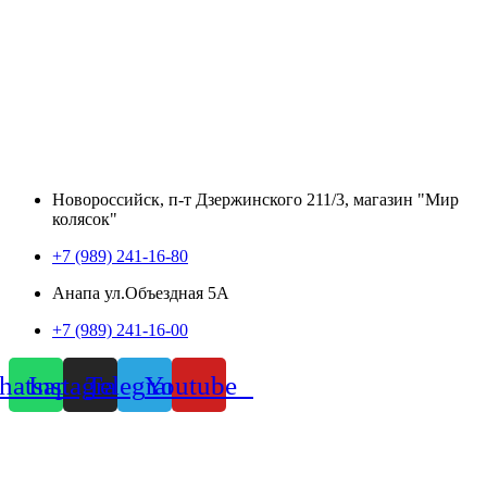
Новороссийск, п-т Дзержинского 211/3, магазин "Мир
колясок"
+7 (989) 241-16-80
Анапа ул.Объездная 5А
+7 (989) 241-16-00
atsapp
Instagram
Telegram
Youtube