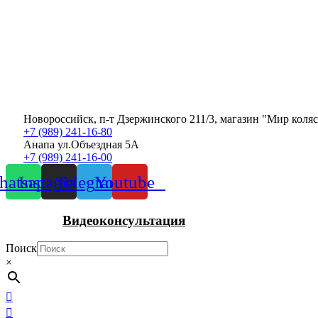
Новороссийск, п-т Дзержинского 211/3, магазин "Мир коля
+7 (989) 241-16-80
Анапа ул.Объездная 5А
+7 (989) 241-16-00
atsapp
Instagram
Telegram
Youtube
Видеоконсультация
Поиск
×