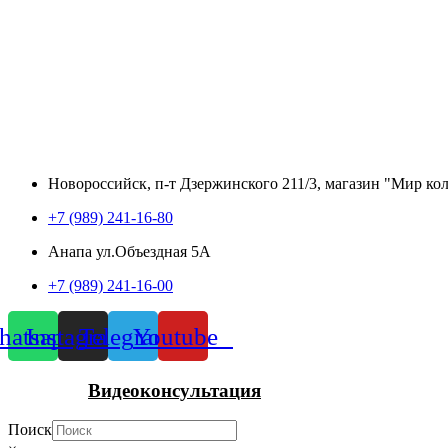
Новороссийск, п-т Дзержинского 211/3, магазин "Мир ко
+7 (989) 241-16-80
Анапа ул.Объездная 5А
+7 (989) 241-16-00
atsapp
Instagram
Telegram
Youtube
Видеоконсультация
Поиск