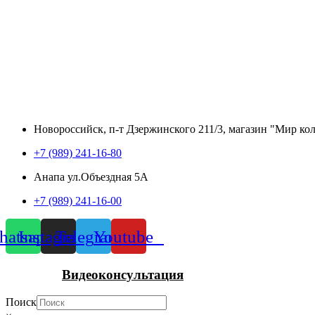
Новороссийск, п-т Дзержинского 211/3, магазин "Мир ко
+7 (989) 241-16-80
Анапа ул.Объездная 5А
+7 (989) 241-16-00
atsapp
Instagram
Telegram
Youtube
Видеоконсультация
Поиск