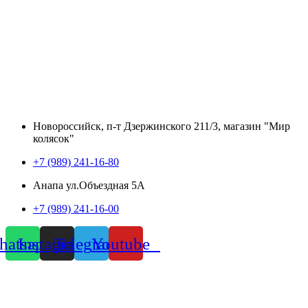
Новороссийск, п-т Дзержинского 211/3, магазин "Мир
колясок"
+7 (989) 241-16-80
Анапа ул.Объездная 5А
+7 (989) 241-16-00
atsapp
Instagram
Telegram
Youtube