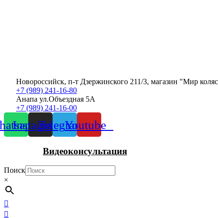
Новороссийск, п-т Дзержинского 211/3, магазин "Мир коля
+7 (989) 241-16-80
Анапа ул.Объездная 5А
+7 (989) 241-16-00
atsapp
Instagram
Telegram
Youtube
Видеоконсультация
Поиск
×