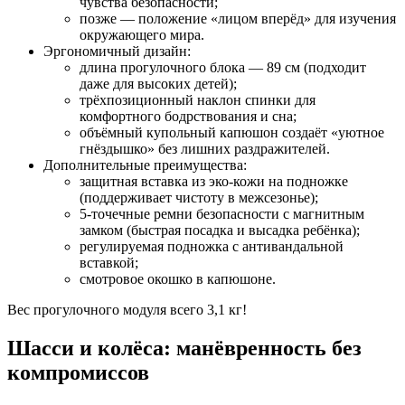
чувства безопасности;
позже — положение «лицом вперёд» для изучения
окружающего мира.
Эргономичный дизайн:
длина прогулочного блока — 89 см (подходит
даже для высоких детей);
трёхпозиционный наклон спинки для
комфортного бодрствования и сна;
объёмный купольный капюшон создаёт «уютное
гнёздышко» без лишних раздражителей.
Дополнительные преимущества:
защитная вставка из эко-кожи на подножке
(поддерживает чистоту в межсезонье);
5-точечные ремни безопасности с магнитным
замком (быстрая посадка и высадка ребёнка);
регулируемая подножка с антивандальной
вставкой;
смотровое окошко в капюшоне.
Вес прогулочного модуля всего 3,1 кг!
Шасси и колёса: манёвренность без
компромиссов