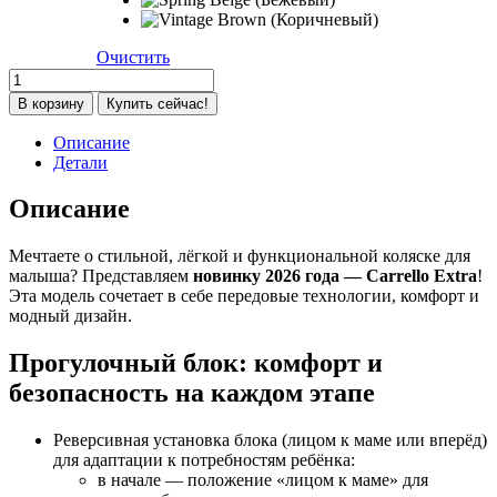
Очистить
Количество
товара
В корзину
Купить сейчас!
Коляска
прогулочная
Описание
Carrello
Детали
Extra
CRL-
Описание
5532,Vintage
Brown
Мечтаете о стильной, лёгкой и функциональной коляске для
(Коричневый)
малыша? Представляем
новинку 2026 года — Carrello Extra
!
Эта модель сочетает в себе передовые технологии, комфорт и
модный дизайн.
Прогулочный блок: комфорт и
безопасность на каждом этапе
Реверсивная установка блока (лицом к маме или вперёд)
для адаптации к потребностям ребёнка:
в начале — положение «лицом к маме» для