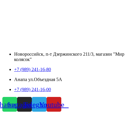
Новороссийск, п-т Дзержинского 211/3, магазин "Мир
колясок"
+7 (989) 241-16-80
Анапа ул.Объездная 5А
+7 (989) 241-16-00
atsapp
Instagram
Telegram
Youtube