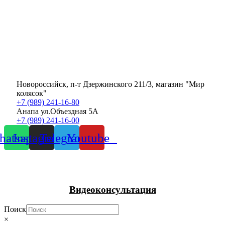
Новороссийск, п-т Дзержинского 211/3, магазин "Мир
колясок"
+7 (989) 241-16-80
Анапа ул.Объездная 5А
+7 (989) 241-16-00
atsapp
Instagram
Telegram
Youtube
Видеоконсультация
Поиск
×