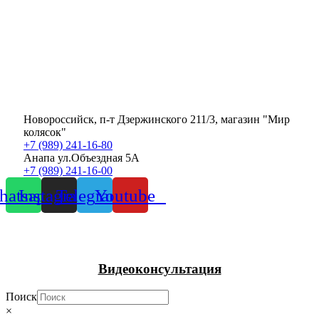
Новороссийск, п-т Дзержинского 211/3, магазин "Мир
колясок"
+7 (989) 241-16-80
Анапа ул.Объездная 5А
+7 (989) 241-16-00
atsapp
Instagram
Telegram
Youtube
Видеоконсультация
Поиск
×