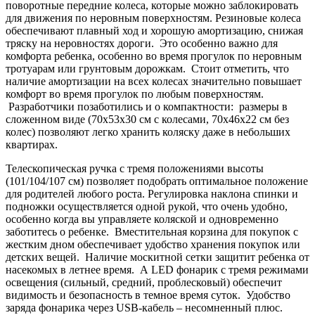
поворотные передние колеса, которые можно заблокировать
для движения по неровным поверхностям. Резиновые колеса
обеспечивают плавный ход и хорошую амортизацию, снижая
тряску на неровностях дороги. Это особенно важно для
комфорта ребенка, особенно во время прогулок по неровным
тротуарам или грунтовым дорожкам. Стоит отметить, что
наличие амортизации на всех колесах значительно повышает
комфорт во время прогулок по любым поверхностям.
Разработчики позаботились и о компактности: размеры в
сложенном виде (70x53x30 см с колесами, 70x46x22 см без
колес) позволяют легко хранить коляску даже в небольших
квартирах.
Телескопическая ручка с тремя положениями высоты
(101/104/107 см) позволяет подобрать оптимальное положение
для родителей любого роста. Регулировка наклона спинки и
подножки осуществляется одной рукой, что очень удобно,
особенно когда вы управляете коляской и одновременно
заботитесь о ребенке. Вместительная корзина для покупок с
жестким дном обеспечивает удобство хранения покупок или
детских вещей. Наличие москитной сетки защитит ребенка от
насекомых в летнее время. А LED фонарик с тремя режимами
освещения (сильный, средний, проблесковый) обеспечит
видимость и безопасность в темное время суток. Удобство
заряда фонарика через USB-кабель – несомненный плюс.