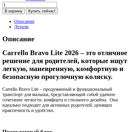
Количество
товара
В корзину
Купить сейчас!
Коляска
прогулочная
Описание
Carrello
Детали
Bravo
Lite
Описание
CRL-
5529
Carrello Bravo Lite 2026 – это отличное
/
2026,
решение для родителей, которые ищут
Oak
легкую, маневренную, комфортную и
Beige
(Светло-
безопасную прогулочную коляску.
коричневый)
Carrello Bravo Lite – продуманный и функциональный
транспорт для малыша, представляющий собой удачное
сочетание легкости, комфорта и стильного дизайна. Она
идеально подходит для активных родителей, ценящих
практичность и удобство.
Прогулочный блок