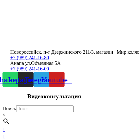
Новороссийск, п-т Дзержинского 211/3, магазин "Мир коля
+7 (989) 241-16-80
Анапа ул.Объездная 5А
+7 (989) 241-16-00
atsapp
Instagram
Telegram
Youtube
Видеоконсультация
Поиск
×