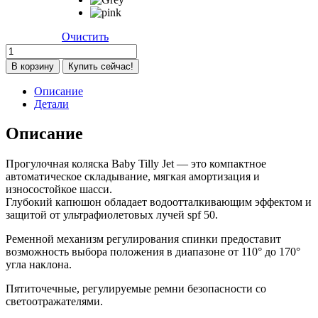
Очистить
Количество
товара
В корзину
Купить сейчас!
Коляска
прогулочная
Описание
Baby
Детали
Tilly
Jet
Описание
CRL-
1410,
Прогулочная коляска Baby Tilly Jet — это компактное
Green
автоматическое складывание, мягкая амортизация и
(Зеленый)
износостойкое шасси.
Глубокий капюшон обладает водоотталкивающим эффектом и
защитой от ультрафиолетовых лучей spf 50.
Ременной механизм регулирования спинки предоставит
возможность выбора положения в диапазоне от 110° до 170°
угла наклона.
Пятиточечные, регулируемые ремни безопасности со
светоотражателями.