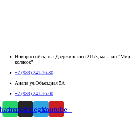
Новороссийск, п-т Дзержинского 211/3, магазин "Мир
колясок"
+7 (989) 241-16-80
Анапа ул.Объездная 5А
+7 (989) 241-16-00
atsapp
Instagram
Telegram
Youtube