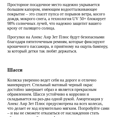
Просторное посадочное место надежно укрывается
большим капором, имеющим водоотталкивающее
покрытие – это спасет пупса от порывов ветра, косого
дождя, мокрого снега, а технология UV 50+ блокирует
98% солнечных лучей, что надежно защитит вашего
кроху от палящего солнца.
Прогулки на Анекс Аир Зет Плюс будут безопасными
благодаря пятиточечным ремням, которые фиксируют
крошечного пассажира, и приятному на ощупь бамперу,
за который детки так любят держаться.
Шасси
Коляска уверенно ведет себя на дороге и отлично
маневрирует. Стильный матовый черный окрас
достойно завершает образ и является прекрасным
обрамлением. Шасси устойчиво к коррозии и
складывается на раз-два одной рукой. Амортизация у
Анекс Аир Зет Плюс предусмотрена на всех колесах,
что делает ее ход изумительно мягким. Попробуйте сами
– и вы не сможете отказаться от наслаждения стать