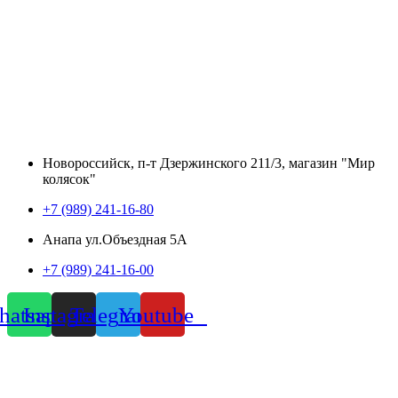
Новороссийск, п-т Дзержинского 211/3, магазин "Мир
колясок"
+7 (989) 241-16-80
Анапа ул.Объездная 5А
+7 (989) 241-16-00
atsapp
Instagram
Telegram
Youtube