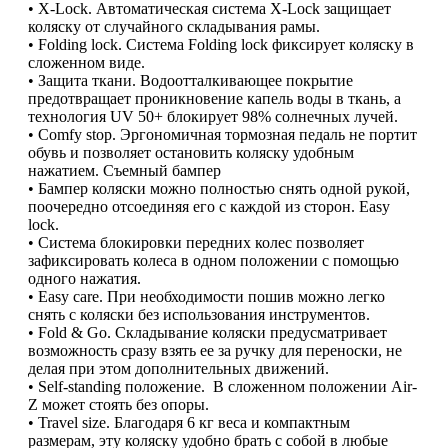
• X-Lock. Автоматическая система X-Lock защищает
коляску от случайного складывания рамы.
• Folding lock. Система Folding lock фиксирует коляску в
сложенном виде.
• Защита ткани. Водоотталкивающее покрытие
предотвращает проникновение капель воды в ткань, а
технология UV 50+ блокирует 98% солнечных лучей.
• Comfy stop. Эргономичная тормозная педаль не портит
обувь и позволяет остановить коляску удобным
нажатием. Съемный бампер
• Бампер коляски можно полностью снять одной рукой,
поочередно отсоединяя его с каждой из сторон. Easy
lock.
• Система блокировки передних колес позволяет
зафиксировать колеса в одном положении с помощью
одного нажатия.
• Easy care. При необходимости пошив можно легко
снять с коляски без использования инструментов.
• Fold & Go. Складывание коляски предусматривает
возможность сразу взять ее за ручку для переноски, не
делая при этом дополнительных движений.
• Self-standing положение. В сложенном положении Air-
Z может стоять без опоры.
• Travel size. Благодаря 6 кг веса и компактным
размерам, эту коляску удобно брать с собой в любые