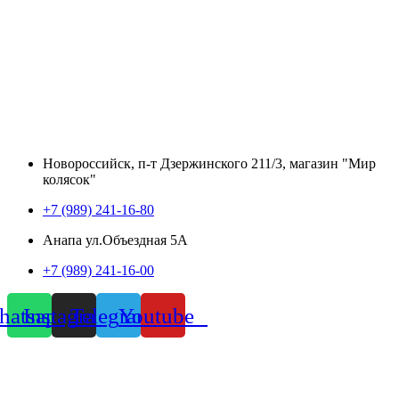
Новороссийск, п-т Дзержинского 211/3, магазин "Мир
колясок"
+7 (989) 241-16-80
Анапа ул.Объездная 5А
+7 (989) 241-16-00
atsapp
Instagram
Telegram
Youtube