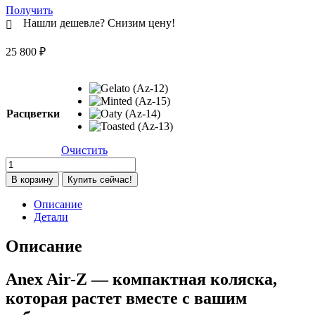
Получить
Нашли дешевле? Снизим цену!
25 800
₽
Расцветки
Очистить
Количество
товара
В корзину
Купить сейчас!
Коляска
прогулочная
Описание
Anex
Детали
Air-
Z
Описание
2025,
Minted
Anex Air-Z — компактная коляска,
(Az-
15)
которая растет вместе с вашим