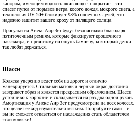
капором, имеющим водоотталкивающее покрытие – это
спасет пупса от порывов ветра, косого дождя, мокрого снега, а
технология UV 50+ блокирует 98% солнечных лучей, что
надежно защитит вашего кроху от палящего солнца.
Прогулки на Анекс Аир Зет будут безопасными благодаря
пятиточечным ремням, которые фиксируют крошечного
пассажира, и приятному на ощупь бамперу, за который детки
так любят держаться.
Шасси
Коляска уверенно ведет себя на дороге и отлично
маневрируется. Стильный матовый черный окрас достойно
завершает образ и является прекрасным обрамлением. Шасси
устойчиво к коррозии и складывается на раз-два одной рукой.
Амортизация у Анекс Аир Зет предусмотрена на всех колесах,
что делает ее ход изумительно мягким. Попробуйте сами – и
вы не сможете отказаться от наслаждения стать обладателем
этой коляски!